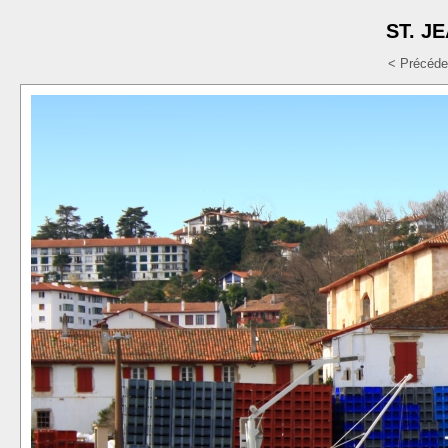
ST. J
< Précéde