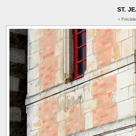
ST. J
< Précéde