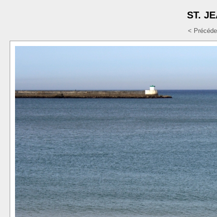
ST. J
< Précéde