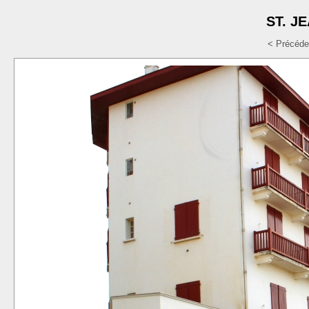
ST. J
< Précéde