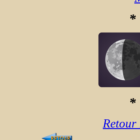
* 
* 
Retour 